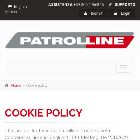
ASSISTENZA
+39 366 4966876
SUPPORTO
English
Version
Iscriviti
Login
Toggle
navigati
Home
Cookie policy
COOKIE POLICY
Il titolare del trattamento, Patrolline Group Società
Cooperativa, ai sensi degli artt. 13-14del Reg. Ue 2016/679,