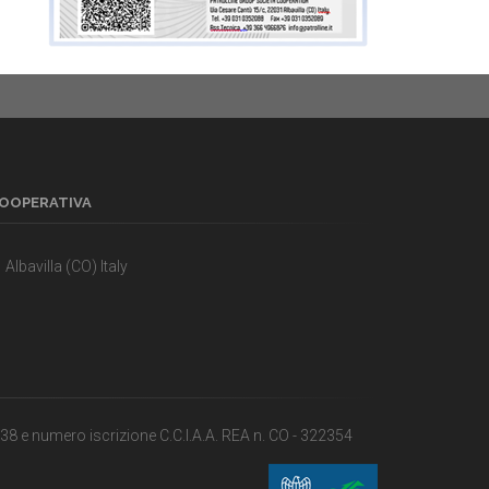
COOPERATIVA
Albavilla (CO) Italy
8 e numero iscrizione C.C.I.A.A. REA n. CO - 322354