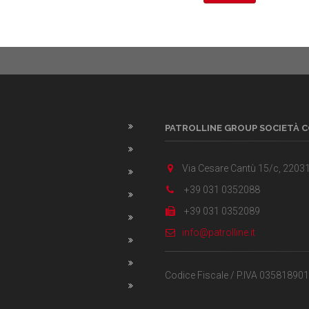
PATROLLINE GROUP SOCIETÀ 
Via Cesare Cantù 15/c, 22031 
+39 031 0352088
+39 031 0352089
info@patrolline.it
Codice Fiscale / P.IVA 0358189013